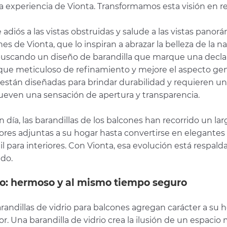
 la experiencia de Vionta. Transformamos esta visión en rea
 adiós a las vistas obstruidas y salude a las vistas panor
es de Vionta, que lo inspiran a abrazar la belleza de la n
buscando un diseño de barandilla que marque una declara
que meticuloso de refinamiento y mejore el aspecto gen
o están diseñadas para brindar durabilidad y requieren
even una sensación de apertura y transparencia.
n día, las barandillas de los balcones han recorrido un 
iores adjuntas a su hogar hasta convertirse en elegantes
il para interiores. Con Vionta, esa evolución está respal
do.
io: hermoso y al mismo tiempo seguro
randillas de vidrio para balcones agregan carácter a su ho
ior. Una barandilla de vidrio crea la ilusión de un espa