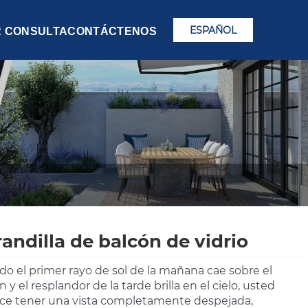
ESPAÑOL
R CONSULTA
CONTÁCTENOS
andilla de balcón de vidrio
o el primer rayo de sol de la mañana cae sobre el
 y el resplandor de la tarde brilla en el cielo, usted
e tener una vista completamente despejada,