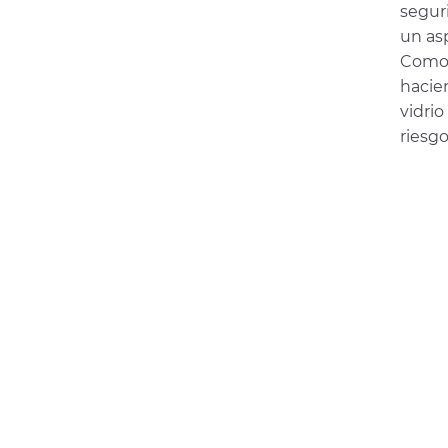
seguri
un as
Como e
hacien
vidri
riesgo