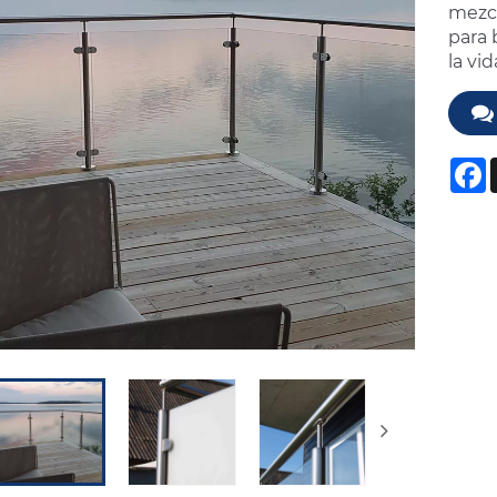
mezcl
para 
la vid
F