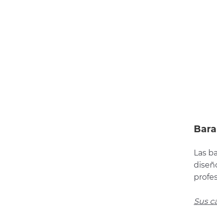
Baran
Las ba
diseñ
profe
Sus ca