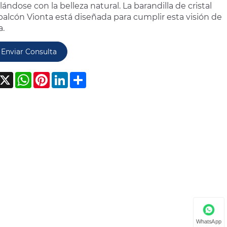
ándose con la belleza natural. La barandilla de cristal
balcón Vionta está diseñada para cumplir esta visión de
a.
Enviar Consulta
acebook
X
WhatsApp
Pinterest
LinkedIn
Share
WhatsApp