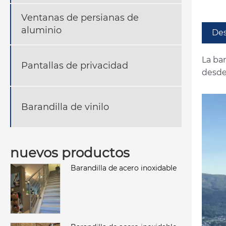
Ventanas de persianas de
aluminio
Des
La ba
Pantallas de privacidad
desde 
Barandilla de vinilo
nuevos productos
Barandilla de acero inoxidable