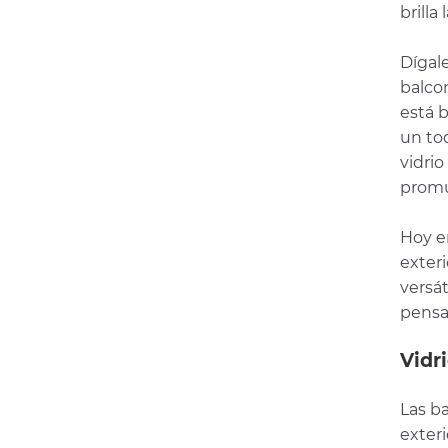
brilla
Dígale
balcon
está 
un to
vidri
promu
Hoy e
exter
versát
pensa
Vidr
Las ba
exter