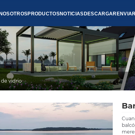
 NOSOTROS
PRODUCTOS
NOTICIAS
DESCARGAR
ENVIA
 de vidrio
Bar
Cuand
balcón
merec