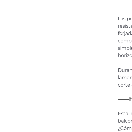
Las pr
resist
forjad
comple
simple
horizo
Duran
lament
corte 
——Ha
Esta 
balco
¿Cómo