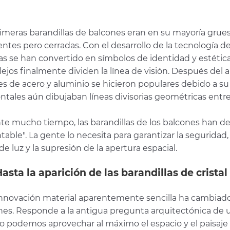
imeras barandillas de balcones eran en su mayoría gruesa
entes pero cerradas. Con el desarrollo de la tecnología del 
as se han convertido en símbolos de identidad y estética
jos finalmente dividen la línea de visión. Después del a
s de acero y aluminio se hicieron populares debido a su s
ntales aún dibujaban líneas divisorias geométricas entre 
te mucho tiempo, las barandillas de los balcones han 
able". La gente lo necesita para garantizar la seguridad, 
de luz y la supresión de la apertura espacial.
sta la aparición de las barandillas de cristal
innovación material aparentemente sencilla ha cambiado p
nes. Responde a la antigua pregunta arquitectónica de u
 podemos aprovechar al máximo el espacio y el paisaje si