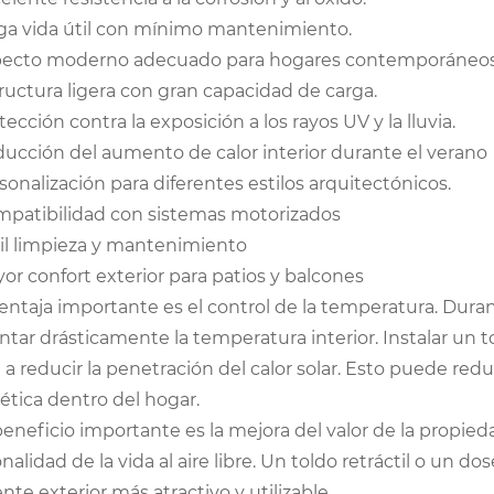
ga vida útil con mínimo mantenimiento.
ecto moderno adecuado para hogares contemporáneos
ructura ligera con gran capacidad de carga.
tección contra la exposición a los rayos UV y la lluvia.
ucción del aumento de calor interior durante el verano
sonalización para diferentes estilos arquitectónicos.
patibilidad con sistemas motorizados
il limpieza y mantenimiento
or confort exterior para patios y balcones
ntaja importante es el control de la temperatura. Durant
tar drásticamente la temperatura interior. Instalar un t
a reducir la penetración del calor solar. Esto puede reduc
ética dentro del hogar.
beneficio importante es la mejora del valor de la propie
nalidad de la vida al aire libre. Un toldo retráctil o un 
te exterior más atractivo y utilizable.