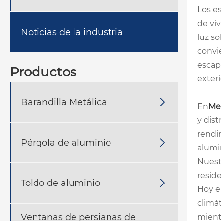
Los e
de vi
Noticias de la industria
luz s
convie
escap
Productos
exteri
Barandilla Metálica

En
Met
y dis
rendi
Pérgola de aluminio

alumin
Nuestr
resid
Toldo de aluminio

Hoy en
climát
Ventanas de persianas de
mient