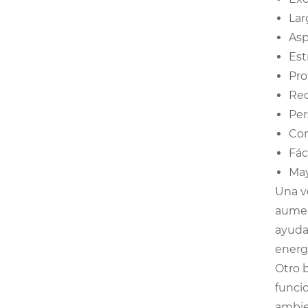
Lar
Asp
Est
Pro
Red
Per
Com
Fác
May
Una ve
aumen
ayuda 
energ
Otro 
funcio
ambien