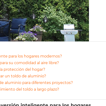
gente para los hogares modernos?
 para su comodidad al aire libre?
la protección del hogar?
ar un toldo de aluminio?
de aluminio para diferentes proyectos?
miento del toldo a largo plazo?
versión inteligente para los hogares