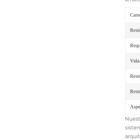
Carac
Resis
Requ
Vida 
Resis
Resis
Aspe
Nuest
sistem
arqui