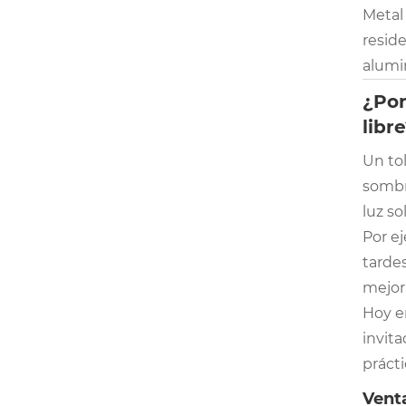
Metal
reside
alumin
¿Por
libr
Un tol
sombra
luz so
Por ej
tardes
mejora
Hoy en
invita
práct
Venta