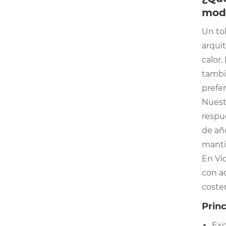
mod
Un to
arquit
calor.
tambi
prefer
Nuestr
respu
de añ
manti
En Vio
con a
coste
Princ
Exc