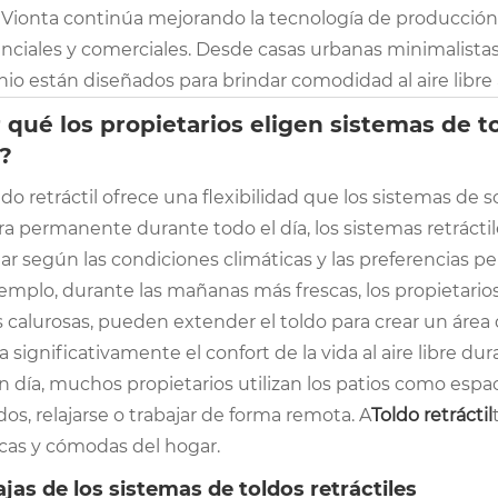
 Vionta continúa mejorando la tecnología de producción 
nciales y comerciales. Desde casas urbanas minimalistas 
io están diseñados para brindar comodidad al aire libre a
 qué los propietarios eligen sistemas de to
e?
do retráctil ofrece una flexibilidad que los sistemas de
 permanente durante todo el día, los sistemas retráctiles
lar según las condiciones climáticas y las preferencias pe
emplo, durante las mañanas más frescas, los propietarios 
 calurosas, pueden extender el toldo para crear un área d
 significativamente el confort de la vida al aire libre dur
 día, muchos propietarios utilizan los patios como espac
dos, relajarse o trabajar de forma remota. A
Toldo retráctil
icas y cómodas del hogar.
jas de los sistemas de toldos retráctiles