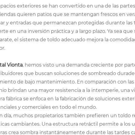
spacios exteriores se han convertido en una de las parte
viendas quieren patios que se mantengan frescos en ve
olar y entradas que permanezcan protegidas durante las
rte en una inversión práctica y a largo plazo. Ya sea que 
arate, el sistema de toldo adecuado mejora la comodidad,
or.
al Vionta
, hemos visto una demanda creciente por parte 
tribuidores que buscan soluciones de sombreado durad
miento de bajo mantenimiento. En comparación con las es
io brindan una mayor resistencia a la intemperie, una vid
a fábrica se enfoca en la fabricación de soluciones exte
enciales y comerciales en todo el mundo.
 día, muchos propietarios también prefieren un toldo ret
icas cambiantes. Una estructura retráctil permite a los u
ras crea sombra instantáneamente durante las tardes ca